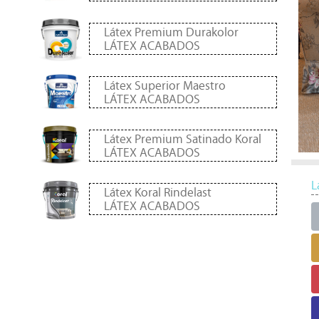
Látex Premium Durakolor
LÁTEX ACABADOS
Látex Superior Maestro
LÁTEX ACABADOS
Látex Premium Satinado Koral
LÁTEX ACABADOS
L
L
L
L
L
L
Látex Koral Rindelast
LÁTEX ACABADOS